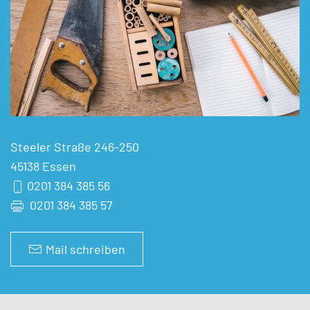
Steeler Straße 246-250
45138 Essen
0201 384 385 56
0201 384 385 57
Mail schreiben