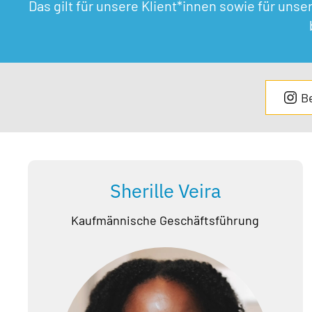
Das gilt für unsere Klient*innen sowie für un
B
Sherille Veira
Kaufmännische Geschäftsführung